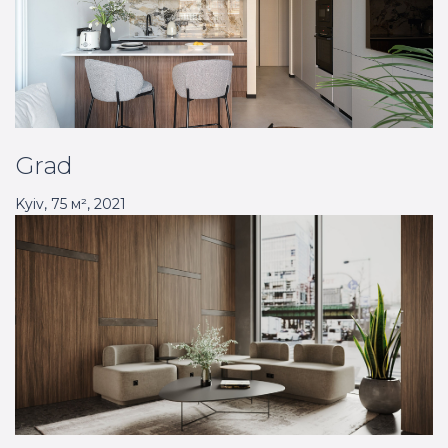
Grad
Kyiv
,
75
м²,
2021