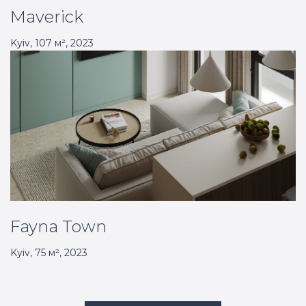
Maverick
Kyiv
,
107
м²,
2023
Fayna Town
Kyiv
,
75
м²,
2023