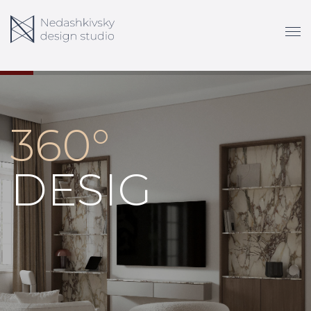
<!-- Google Tag Manager (noscript) -->
<!-- End Google Tag
Manager (noscript) -->
360°
L