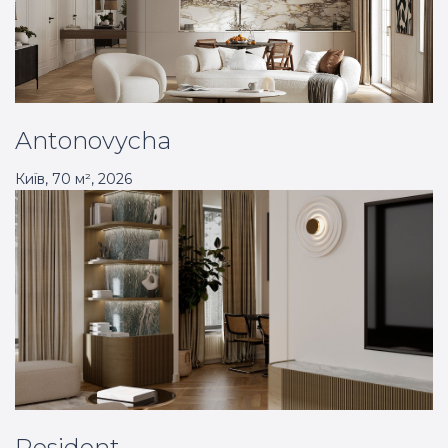
Antonovycha
Київ
,
70
м²,
2026
Resident